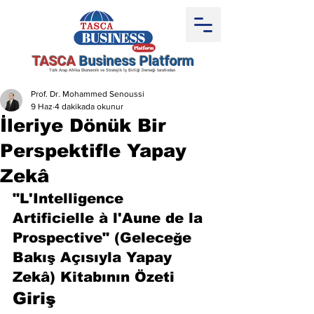
TASCA
Business Platform
Türk Arap Afrika Ekonomik ve Stratejik İş Birliği Derneği tarafından
Prof. Dr. Mohammed Senoussi
9 Haz
4 dakikada okunur
İleriye Dönük Bir
Perspektifle Yapay
Zekâ
"L'Intelligence 
Artificielle à l'Aune de la 
Prospective" (Geleceğe 
Bakış Açısıyla Yapay 
Zekâ) Kitabının Özeti
Giriş