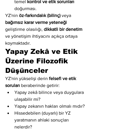
temel 
kontrol ve etik sorunları
doğurması.
YZ'nin 
öz-farkındalık (bilinç)
 veya 
bağımsız karar verme yeteneği
geliştirme olasılığı, 
dikkatli bir denetim
ve yönetişim ihtiyacını açıkça ortaya 
koymaktadır.
Yapay Zekâ ve Etik 
Üzerine Filozofik 
Düşünceler
YZ'nin yükselişi derin 
felsefi ve etik 
soruları
 beraberinde getirir:
Yapay zekâ bilince veya duygulara 
ulaşabilir mi?
Yapay zekanın hakları olmalı mıdır?
Hissedebilen (duyarlı) bir YZ 
yaratmanın ahlaki sonuçları 
nelerdir?