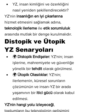
YZ, insan kimliğini ve özerkliğini 
nasıl yeniden şekillendirecektir?
YZ'nin 
insanlığın en iyi çıkarlarına
hizmet etmesini sağlamak adına, 
teknolojik ilerleme
 ile 
etik sorumluluk
arasında mutlak bir denge kurulmalıdır.
Distopik ve Ütopik 
YZ Senaryoları
🌍 
Distopik Endişeler:
 YZ'nin; insan 
işlerine, mahremiyete ve güvenliğe 
yönelik bir 
tehdit
 olarak görülmesi.
🌍 
Ütopik Olasılıklar:
 YZ'nin; 
ilerlemenin, küresel sorunların 
çözümünün ve insan-YZ bir arada 
yaşamının bir 
itici gücü
 olarak kabul 
edilmesi.
YZ'nin hangi yolu izleyeceği
, 
toplumların bu teknolojinin gelişimini 