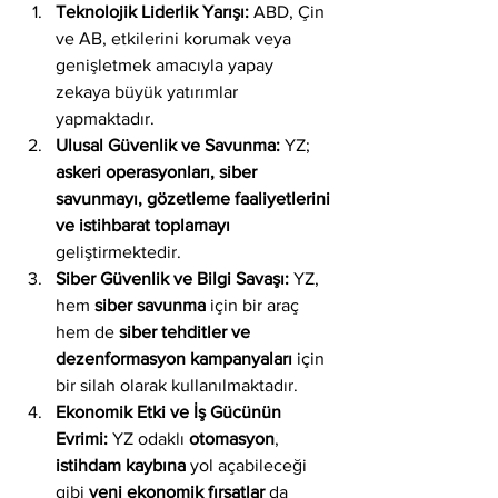
Teknolojik Liderlik Yarışı:
 ABD, Çin 
ve AB, etkilerini korumak veya 
genişletmek amacıyla yapay 
zekaya büyük yatırımlar 
yapmaktadır.
Ulusal Güvenlik ve Savunma:
 YZ; 
askeri operasyonları, siber 
savunmayı, gözetleme faaliyetlerini 
ve istihbarat toplamayı
geliştirmektedir.
Siber Güvenlik ve Bilgi Savaşı:
 YZ, 
hem 
siber savunma
 için bir araç 
hem de 
siber tehditler ve 
dezenformasyon kampanyaları
 için 
bir silah olarak kullanılmaktadır.
Ekonomik Etki ve İş Gücünün 
Evrimi:
 YZ odaklı 
otomasyon
, 
istihdam kaybına
 yol açabileceği 
gibi 
yeni ekonomik fırsatlar
 da 