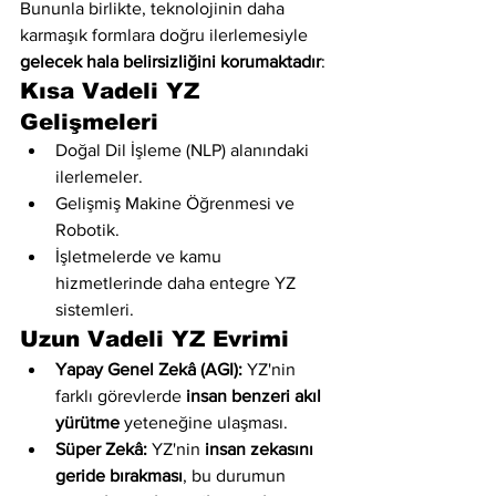
Bununla birlikte, teknolojinin daha 
karmaşık formlara doğru ilerlemesiyle 
gelecek hala belirsizliğini korumaktadır
:
Kısa Vadeli YZ 
Gelişmeleri
Doğal Dil İşleme (NLP) alanındaki 
ilerlemeler.
Gelişmiş Makine Öğrenmesi ve 
Robotik.
İşletmelerde ve kamu 
hizmetlerinde daha entegre YZ 
sistemleri.
Uzun Vadeli YZ Evrimi
Yapay Genel Zekâ (AGI):
 YZ'nin 
farklı görevlerde 
insan benzeri akıl 
yürütme
 yeteneğine ulaşması.
Süper Zekâ:
 YZ'nin 
insan zekasını 
geride bırakması
, bu durumun 