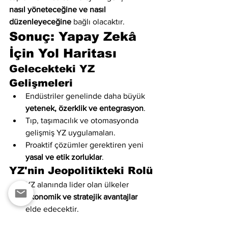
nasıl yöneteceğine ve nasıl 
düzenleyeceğine
 bağlı olacaktır.
Sonuç: Yapay Zekâ 
İçin Yol Haritası
Gelecekteki YZ 
Gelişmeleri
Endüstriler genelinde daha büyük 
yetenek, özerklik ve entegrasyon
.
Tıp, taşımacılık ve otomasyonda 
gelişmiş YZ uygulamaları.
Proaktif çözümler gerektiren yeni 
yasal ve etik zorluklar
.
YZ'nin Jeopolitikteki Rolü
YZ alanında lider olan ülkeler 
ekonomik ve stratejik avantajlar
elde edecektir.
YZ, 
küresel güç kaymalarında
 kilit 