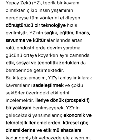
Yapay Zekâ (YZ), teorik bir kavram 
olmaktan çıkıp insan yaşamının 
neredeyse tüm yönlerini etkileyen 
dönüştürücü bir teknolojiye
 hızla 
evrilmiştir. YZ'nin 
sağlık, eğitim, finans, 
savunma ve kültür
 alanlarında artan 
rolü, endüstrilerde devrim yaratma 
gücünü ortaya koyarken aynı zamanda 
etik, sosyal ve jeopolitik zorlukları
 da 
beraberinde getirmektedir.
Bu kitapta amacım, YZ'yi anlaşılır kılarak 
kavramlarını 
sadeleştirmek
 ve çoklu 
sektörler üzerindeki etkilerini 
incelemektir. 
İleriye dönük (prospektif) 
bir yaklaşım
 benimseyerek, YZ'nin 
gelecekteki yansımalarını; 
ekonomik ve 
teknolojik ilerlemelerden
, 
küresel güç 
dinamiklerine ve etik mülahazalara
kadar geniş bir yelpazede ele alıyorum.