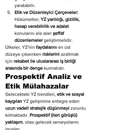
yaratabilir.
Etik ve Düzenleyici Çerçeveler:
Hükümetler; 
YZ yanlılığı, gizlilik, 
hesap verebilirlik ve adalet
konularını ele alan 
şeffaf 
düzenlemeler
 geliştirmelidir.
Ülkeler, YZ'nin 
faydalarını
 en üst 
düzeye çıkarırken 
risklerini
 azaltmak 
için 
rekabet ile uluslararası iş birliği 
arasında bir denge
 kurmalıdır.
Prospektif Analiz ve 
Etik Mülahazalar
Gelecekteki YZ trendleri, 
etik ve sosyal 
kaygıları
 YZ gelişimine entegre eden 
uzun vadeli stratejik düşünmeyi
 zorunlu 
kılmaktadır. 
Prospektif (ileri görüşlü) 
yaklaşım
, olası gelecek senaryolarını 
inceler: