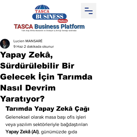
TASCA
Business Platform
Türk Arap Afrika Ekonomik ve Stratejik İş Birliği Derneği tarafından
Lucien MANSARÉ
9 Haz
2 dakikada okunur
Yapay Zekâ,
Sürdürülebilir Bir
Gelecek İçin Tarımda
Nasıl Devrim
Yaratıyor?
Tarımda Yapay Zekâ Çağı
Geleneksel olarak masa başı ofis işleri 
veya yazılım sektörleriyle bağdaştırılan 
Yapay Zekâ (AI)
, günümüzde gıda 