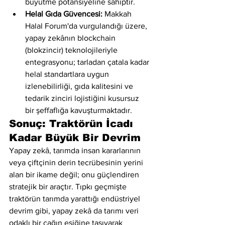
büyütme potansiyeline sahiptir.
Helal Gıda Güvencesi:
 Makkah 
Halal Forum'da vurgulandığı üzere, 
yapay zekânın blockchain 
(blokzincir) teknolojileriyle 
entegrasyonu; tarladan çatala kadar 
helal standartlara uygun 
izlenebilirliği, gıda kalitesini ve 
tedarik zinciri lojistiğini kusursuz 
bir şeffaflığa kavuşturmaktadır.
Sonuç: Traktörün İcadı 
Kadar Büyük Bir Devrim
Yapay zekâ, tarımda insan kararlarının 
veya çiftçinin derin tecrübesinin yerini 
alan bir ikame değil; onu güçlendiren 
stratejik bir araçtır. Tıpkı geçmişte 
traktörün tarımda yarattığı endüstriyel 
devrim gibi, yapay zekâ da tarımı veri 
odaklı bir çağın eşiğine taşıyarak 