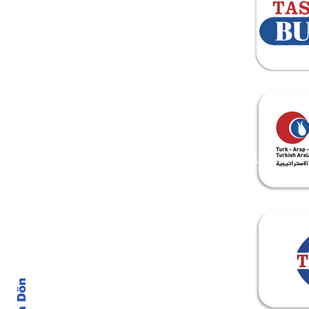
ANA SAYFA
About Us
Başa Dön